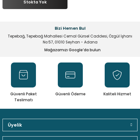
Stokta Yok
multane Sistemleri
uar & Ekipmanlar
 Çeşitleri
istemleri
itleri
eri
t Ekranlar
itleri
 Çeşitleri
Bizi Hemen Bul
Tepebağ, Tepebağ Mahallesi Cemal Gürsel Caddesi, Özgül İşhanı
arlör Stand Çeşitleri
irme ve Programlama Kartları
ri
 ve Kumanda Kabloları
No:57, 01010 Seyhan - Adana
Mağazamızı Google’da bulun
ları
leri
rı
cılar ( Standoff )
 Fan Çeşitleri
 ve Tüm Çevirici Çeşitleri
mir Setleri
l Saatleri & Merkezi Ezan Cihazları
tleri
leri
leri
Güvenli Paket
Güvenli Ödeme
Kaliteli Hizmet
mcileri
eri
Teslimatı
ları
Üyelik