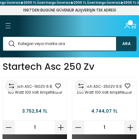
go Ücretsiz
2000 TL Üzeri Kargo Ücretsiz
2000 TL Üzeri Kargo Ücretsiz
2000 TL Üz
Geri Dön
Geri Dön
Geri Dön
Geri Dön
Geri Dön
Geri Dön
Geri Dön
Geri Dön
Geri Dön
Geri Dön
Geri Dön
Geri Dön
Geri Dön
1987’DEN BUGÜNE GÜVENİLİR ALIŞVERİŞİN TEK ADRESİ
 Ses Sistemleri
üntü Sistemleri
 Filament
 Kompenent
 Network Sistemleri
arı ve Adaptör Çeşitleri
Elemanları
t Aletleri
 Sistemleri
nektör & Çevirici Çeşitleri
şitleri
ener Çeşitleri
leri
eri
h & Buton Çeşitleri
Çeşitleri
arı
askı Devre Plaket
etre
tleri
ARA
emleri
 Laser Cnc
nakları
re
itleri
i
Startech Asc 250 Zv
 Ses Sistemi Paketleri
ı Aparatları
ler
stemleri
rler
hazı
Çeşitleri
Aletler
er
esuar & Yedek Parça
ri
 Kaynakları
vya
Test Aletleri
tleri
Startech ASC-160ZV 6 Bölgeli
Startech ASC-250ZV 6 Bölgeli
160 Watt 100 Volt Amplifikatör
250 Watt 100 Volt Amplifikatör
& Dıy Setleri
şitleri
ptör Çeşitleri
ehim Pastası
ket Sistemler
 Makaron Çeşitleri
itleri
3.752,54 TL
4.744,07 TL
ler & Voltaj Regülatörler
tleri
ler
aptör Çeşitleri
esuarlar & Lehim Pompaları
tre
arımsal Sulama Sistemleri
 Çeşitleri
ektör Çeşitleri
leri
r
ik Kasa Adaptör Çeşitleri
eri
leri
 Atölye Hırdavat Setleri