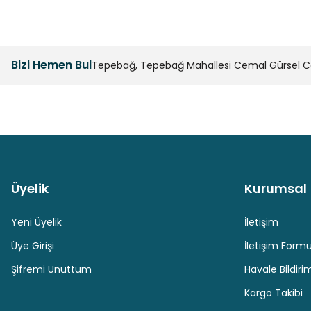
Bizi Hemen Bul
Tepebağ, Tepebağ Mahallesi Cemal Gürsel Cad
Üyelik
Kurumsal
Güvenli Paket Teslimatı
Güvenli Ödeme
Yeni Üyelik
İletişim
Üye Girişi
İletişim Form
Şifremi Unuttum
Havale Bildir
Kargo Takibi