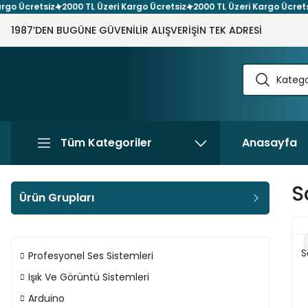
cretsiz
2000 TL Üzeri Kargo Ücretsiz
2000 TL Üzeri Kargo Ücretsiz
2
1987’DEN BUGÜNE GÜVENİLİR ALIŞVERİŞİN TEK ADRESİ
Tüm Kategoriler
Anasayfa
S
Ürün Grupları
S
Profesyonel Ses Sistemleri
Işık Ve Görüntü Sistemleri
Arduino