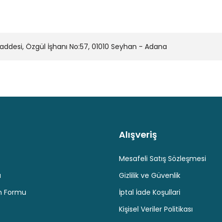
desi, Özgül İşhanı No:57, 01010 Seyhan - Adana
Alışveriş
Kaliteli Hizmet
Hediyeli Ürün Seçenekleri
Ücresiz K
Mesafeli Satış Sözleşmesi
u
Gizlilik ve Güvenlik
im Formu
İptal İade Koşullari
Kişisel Veriler Politikası