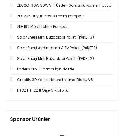
ZD30C-30W 30WATT Üstten Somunlu Kalem Havya
ZD-205 Büyük Plastik Lehim Pompası
ZD-192 Metal Lehim Pompası
Solar Enerji Mini Buzdolabı Paketi (PAKET 3)
Solar Enerji Aydınlatma & Tv Paketi (PAKET 1)
Solar Enerji Mini Buzdolabı Paketi (PAKET 2)
Ender 3 Pro 3D Yazıcı İçin Nozzle
Creality 3D Yazıcı Hotend Isıtma Bloğu V6
HTDZ HT-DZ II Gişe Mikrofonu
Sponsor Ürünler