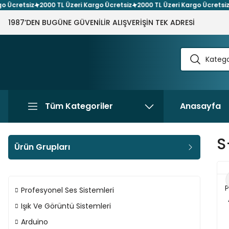
cretsiz
2000 TL Üzeri Kargo Ücretsiz
2000 TL Üzeri Kargo Ücretsiz
20
1987’DEN BUGÜNE GÜVENİLİR ALIŞVERİŞİN TEK ADRESİ
Tüm Kategoriler
Anasayfa
S
Ürün Grupları
P
Profesyonel Ses Sistemleri
Işık Ve Görüntü Sistemleri
Arduino