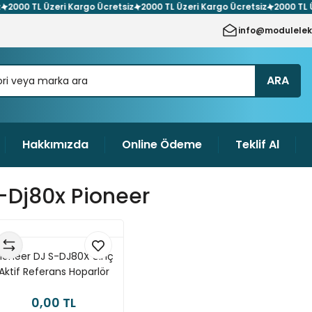
00 TL Üzeri Kargo Ücretsiz
2000 TL Üzeri Kargo Ücretsiz
2000 TL Üzer
info@modulelek
ARA
Hakkımızda
Online Ödeme
Teklif Al
-Dj80x Pioneer
ioneer DJ S-DJ80X 8inç
Aktif Referans Hoparlör
(TEK)
0,00 TL