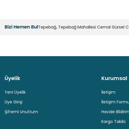
Bizi Hemen Bul
Tepebağ, Tepebağ Mahallesi Cemal Gürsel Cad
Üyelik
Kurumsal
Güvenli Paket Teslimatı
Güvenli Ödeme
Yeni Üyelik
İletişim
Üye Girişi
İletişim Form
Şifremi Unuttum
Havale Bildir
Kargo Takibi