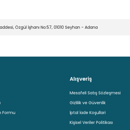
desi, Özgül İşhanı No:57, 01010 Seyhan - Adana
Alışveriş
Kaliteli Hizmet
Hediyeli Ürün Seçenekleri
Ücresiz K
Mesafeli Satış Sözleşmesi
u
Gizlilik ve Güvenlik
im Formu
İptal İade Koşullari
Kişisel Veriler Politikası