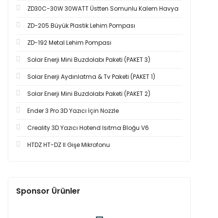
ZD30C-30W 30WATT Üstten Somunlu Kalem Havya
ZD-205 Büyük Plastik Lehim Pompası
ZD-192 Metal Lehim Pompası
Solar Enerji Mini Buzdolabı Paketi (PAKET 3)
Solar Enerji Aydınlatma & Tv Paketi (PAKET 1)
Solar Enerji Mini Buzdolabı Paketi (PAKET 2)
Ender 3 Pro 3D Yazıcı İçin Nozzle
Creality 3D Yazıcı Hotend Isıtma Bloğu V6
HTDZ HT-DZ II Gişe Mikrofonu
Sponsor Ürünler