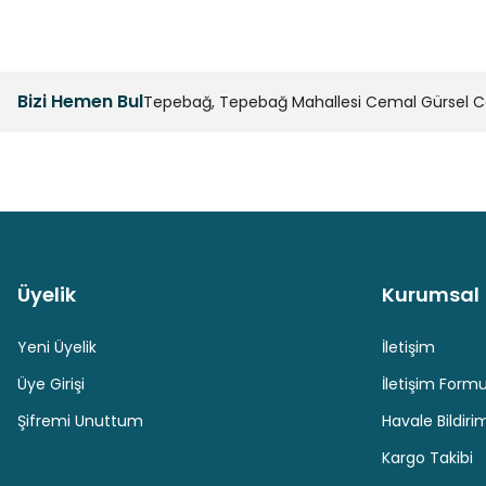
Bizi Hemen Bul
Tepebağ, Tepebağ Mahallesi Cemal Gürsel Cad
Üyelik
Kurumsal
Güvenli Paket Teslimatı
Güvenli Ödeme
Yeni Üyelik
İletişim
Üye Girişi
İletişim Form
Şifremi Unuttum
Havale Bildir
Kargo Takibi