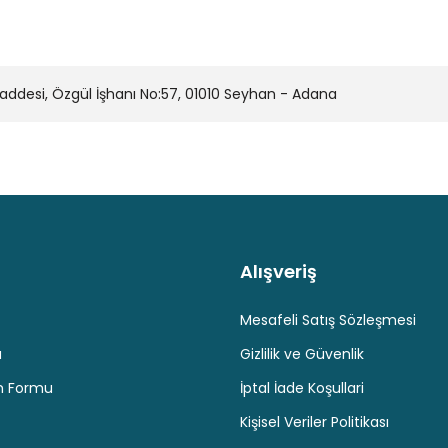
desi, Özgül İşhanı No:57, 01010 Seyhan - Adana
Alışveriş
Kaliteli Hizmet
Hediyeli Ürün Seçenekleri
Ücresiz K
Mesafeli Satış Sözleşmesi
u
Gizlilik ve Güvenlik
im Formu
İptal İade Koşullari
Kişisel Veriler Politikası