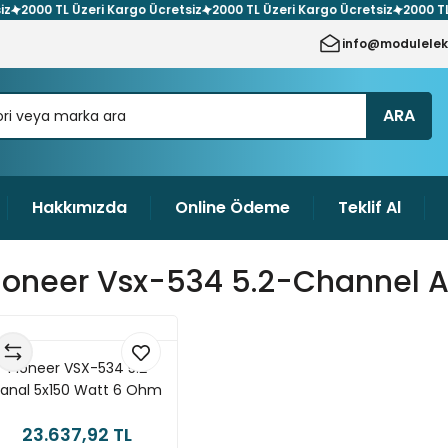
00 TL Üzeri Kargo Ücretsiz
2000 TL Üzeri Kargo Ücretsiz
2000 TL Üzer
info@modulelek
ARA
Hakkımızda
Online Ödeme
Teklif Al
ioneer Vsx-534 5.2-Channel A
Pioneer VSX-534 5.2
anal 5x150 Watt 6 Ohm
A/V Receiver
23.637,92 TL