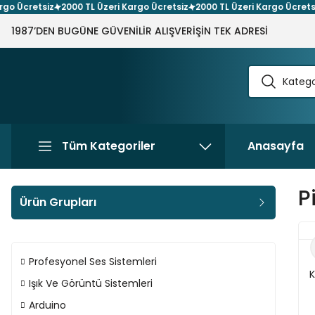
cretsiz
2000 TL Üzeri Kargo Ücretsiz
2000 TL Üzeri Kargo Ücretsiz
20
1987’DEN BUGÜNE GÜVENİLİR ALIŞVERİŞİN TEK ADRESİ
Tüm Kategoriler
Anasayfa
P
Ürün Grupları
Profesyonel Ses Sistemleri
K
Işık Ve Görüntü Sistemleri
Arduino