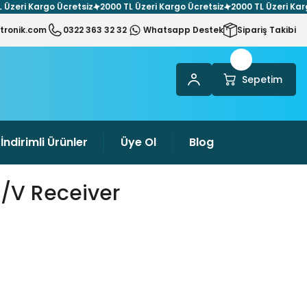
i Kargo Ücretsiz
2000 TL Üzeri Kargo Ücretsiz
2000 TL Üzeri Kargo Üc
tronik.com
0322 363 32 32
Whatsapp Destek
Sipariş Takibi
Sepetim
İndirimli Ürünler
Üye Ol
Blog
/v Receiver