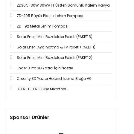
ZD30C-30W 30WATT Üstten Somunlu Kalem Havya
ZD-205 Büyük Plastik Lehim Pompası
ZD-192 Metal Lehim Pompası
Solar Enerji Mini Buzdolabı Paketi (PAKET 3)
Solar Enerji Aydınlatma & Tv Paketi (PAKET 1)
Solar Enerji Mini Buzdolabı Paketi (PAKET 2)
Ender 3 Pro 3D Yazıcı İçin Nozzle
Creality 3D Yazıcı Hotend Isıtma Bloğu V6
HTDZ HT-DZ II Gişe Mikrofonu
Sponsor Ürünler