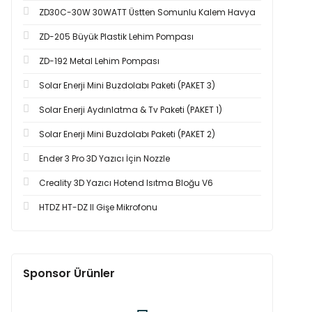
ZD30C-30W 30WATT Üstten Somunlu Kalem Havya
ZD-205 Büyük Plastik Lehim Pompası
ZD-192 Metal Lehim Pompası
Solar Enerji Mini Buzdolabı Paketi (PAKET 3)
Solar Enerji Aydınlatma & Tv Paketi (PAKET 1)
Solar Enerji Mini Buzdolabı Paketi (PAKET 2)
Ender 3 Pro 3D Yazıcı İçin Nozzle
Creality 3D Yazıcı Hotend Isıtma Bloğu V6
HTDZ HT-DZ II Gişe Mikrofonu
Sponsor Ürünler