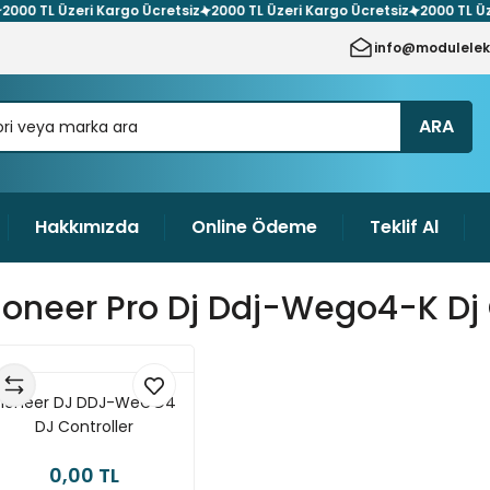
TL Üzeri Kargo Ücretsiz
2000 TL Üzeri Kargo Ücretsiz
2000 TL Üzeri K
info@modulelek
ARA
Hakkımızda
Online Ödeme
Teklif Al
ioneer Pro Dj Ddj-Wego4-K Dj 
Pioneer DJ DDJ-WeGO4
DJ Controller
0,00 TL