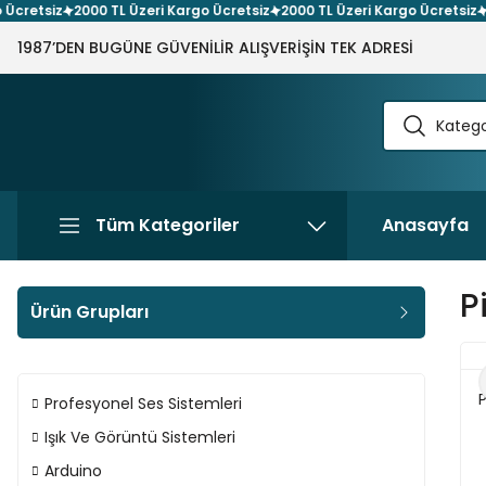
tsiz
2000 TL Üzeri Kargo Ücretsiz
2000 TL Üzeri Kargo Ücretsiz
2000 
1987’DEN BUGÜNE GÜVENİLİR ALIŞVERİŞİN TEK ADRESİ
Tüm Kategoriler
Anasayfa
P
Ürün Grupları
Profesyonel Ses Sistemleri
Işık Ve Görüntü Sistemleri
Arduino