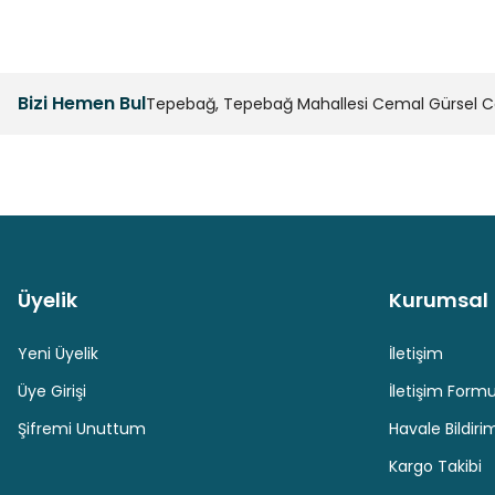
Bizi Hemen Bul
Tepebağ, Tepebağ Mahallesi Cemal Gürsel Cad
Üyelik
Kurumsal
Güvenli Paket Teslimatı
Güvenli Ödeme
Yeni Üyelik
İletişim
Üye Girişi
İletişim Form
Şifremi Unuttum
Havale Bildir
Kargo Takibi