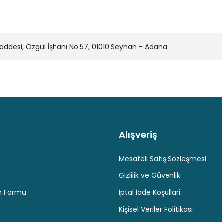
desi, Özgül İşhanı No:57, 01010 Seyhan - Adana
Alışveriş
Kaliteli Hizmet
Hediyeli Ürün Seçenekleri
Ücresiz K
Mesafeli Satış Sözleşmesi
u
Gizlilik ve Güvenlik
im Formu
İptal İade Koşullari
Kişisel Veriler Politikası