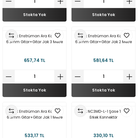
Stokta Yok
Stokta Yok
Neutrik Enstrüman Ara Kablosu
Neutrik Enstrüman Ara Kablosu
6.3mm Gitar+Gitar Jak 3 Metre
6.3mm Gitar+Gitar Jak 2 Metre
657,74 TL
581,64 TL
Stokta Yok
Stokta Yok
Neutrik Enstrüman Ara Kablosu
Neutrik NC3MD-L-1 Şase Tipi XLR
6.3mm Gitar+Gitar Jak 1 Metre
Erkek Konnektör
533,17 TL
330,10 TL