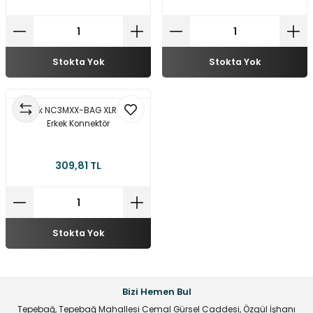
Stokta Yok
Stokta Yok
Neutrik NC3MXX-BAG XLR 3 Pinli
Erkek Konnektör
309,81 TL
Stokta Yok
Bizi Hemen Bul
Tepebağ, Tepebağ Mahallesi Cemal Gürsel Caddesi, Özgül İşhanı