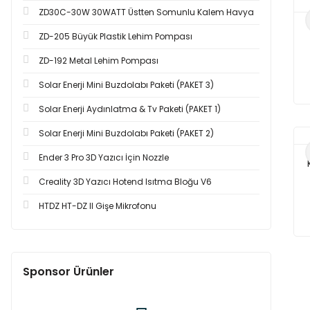
ZD30C-30W 30WATT Üstten Somunlu Kalem Havya
ZD-205 Büyük Plastik Lehim Pompası
ZD-192 Metal Lehim Pompası
Solar Enerji Mini Buzdolabı Paketi (PAKET 3)
Solar Enerji Aydınlatma & Tv Paketi (PAKET 1)
Solar Enerji Mini Buzdolabı Paketi (PAKET 2)
Ender 3 Pro 3D Yazıcı İçin Nozzle
Creality 3D Yazıcı Hotend Isıtma Bloğu V6
HTDZ HT-DZ II Gişe Mikrofonu
Sponsor Ürünler