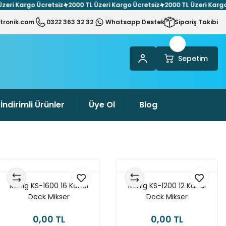
Kargo Ücretsiz
2000 TL Üzeri Kargo Ücretsiz
2000 TL Üzeri Kargo Ücre
tronik.com
0322 363 32 32
Whatsapp Destek
Sipariş Takibi
Sepetim
İndirimli Ürünler
Üye Ol
Blog
König KS-1600 16 Kanal
König KS-1200 12 Kanal
Deck Mikser
Deck Mikser
0,00 TL
0,00 TL