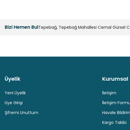
Bizi Hemen Bul
Tepebağ, Tepebağ Mahallesi Cemal Gürsel Cad
Üyelik
Kurumsal
Güvenli Paket Teslimatı
Güvenli Ödeme
Yeni Üyelik
İletişim
Üye Girişi
İletişim Form
Şifremi Unuttum
Havale Bildir
Kargo Takibi