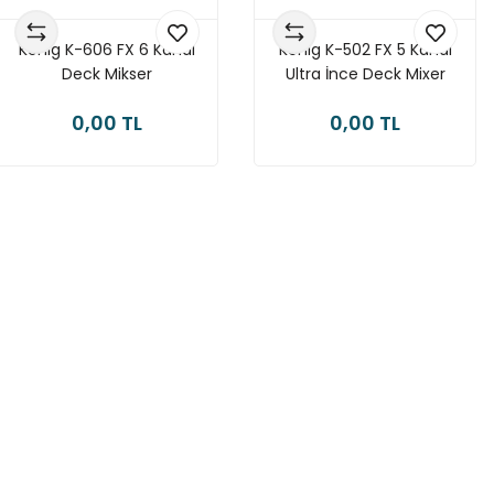
König K-606 FX 6 Kanal
König K-502 FX 5 Kanal
Deck Mikser
Ultra İnce Deck Mixer
0,00 TL
0,00 TL