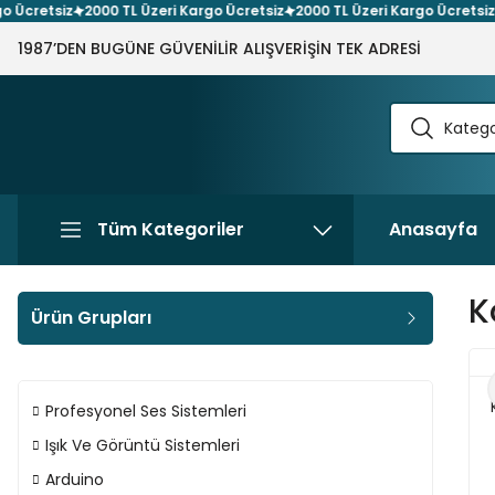
etsiz
2000 TL Üzeri Kargo Ücretsiz
2000 TL Üzeri Kargo Ücretsiz
200
1987’DEN BUGÜNE GÜVENİLİR ALIŞVERİŞİN TEK ADRESİ
Tüm Kategoriler
Anasayfa
K
Ürün Grupları
Profesyonel Ses Sistemleri
Işık Ve Görüntü Sistemleri
Arduino