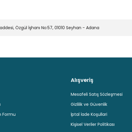
desi, Özgül İşhanı No:57, 01010 Seyhan - Adana
Alışveriş
Kaliteli Hizmet
Hediyeli Ürün Seçenekleri
Ücresiz K
Mesafeli Satış Sözleşmesi
u
Gizlilik ve Güvenlik
im Formu
İptal İade Koşullari
Kişisel Veriler Politikası