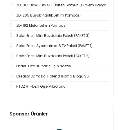
ZD30C-30W 30WATT Üstten Somunlu Kalem Havya
ZD-205 Büyük Plastik Lehim Pompası
ZD-192 Metal Lehim Pompası
Solar Enerji Mini Buzdolabı Paketi (PAKET 3)
Solar Enerji Aydınlatma & Tv Paketi (PAKET 1)
Solar Enerji Mini Buzdolabı Paketi (PAKET 2)
Ender 3 Pro 3D Yazıcı İçin Nozzle
Creality 3D Yazıcı Hotend Isıtma Bloğu V6
HTDZ HT-DZ II Gişe Mikrofonu
Sponsor Ürünler