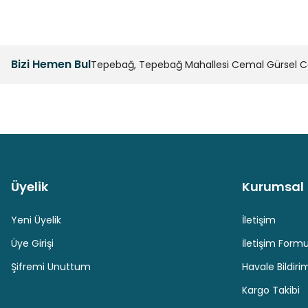
Bizi Hemen Bul
Tepebağ, Tepebağ Mahallesi Cemal Gürsel Cad
Üyelik
Kurumsal
Güvenli Paket Teslimatı
Güvenli Ödeme
Yeni Üyelik
İletişim
Üye Girişi
İletişim Form
Şifremi Unuttum
Havale Bildir
Kargo Takibi