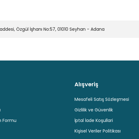
desi, Özgül İşhanı No:57, 01010 Seyhan - Adana
Alışveriş
Kaliteli Hizmet
Hediyeli Ürün Seçenekleri
Ücresiz K
Mesafeli Satış Sözleşmesi
u
Gizlilik ve Güvenlik
im Formu
İptal İade Koşullari
Kişisel Veriler Politikası