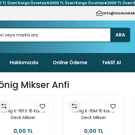
zeri Kargo Ücretsiz
2000 TL Üzeri Kargo Ücretsiz
2000 TL Üzeri Kargo
info@modulelek
ARA
Hakkımızda
Online Ödeme
Teklif Al
önig Mikser Anfi
König K-16FX 16 Kanal
König K-16M 16 Kanal
Deck Mikser
Deck Mikser
0,00 TL
0,00 TL