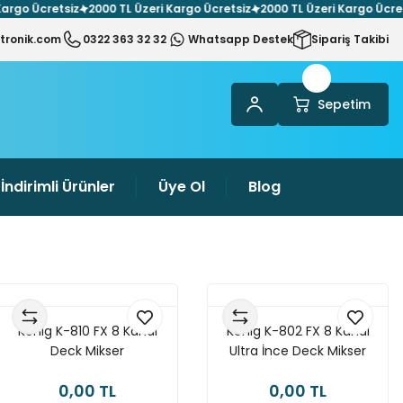
 Ücretsiz
2000 TL Üzeri Kargo Ücretsiz
2000 TL Üzeri Kargo Ücretsiz
tronik.com
0322 363 32 32
Whatsapp Destek
Sipariş Takibi
Sepetim
İndirimli Ürünler
Üye Ol
Blog
König K-810 FX 8 Kanal
König K-802 FX 8 Kanal
Deck Mikser
Ultra İnce Deck Mikser
0,00 TL
0,00 TL