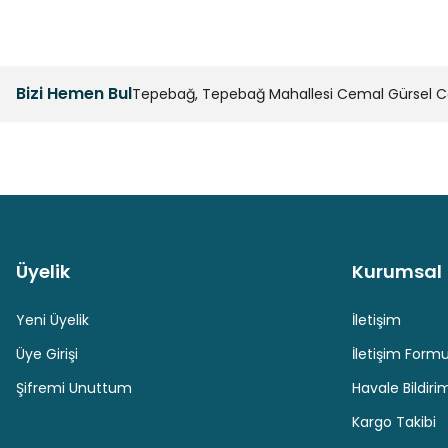
Bizi Hemen Bul
Tepebağ, Tepebağ Mahallesi Cemal Gürsel Cad
Üyelik
Kurumsal
Güvenli Paket Teslimatı
Güvenli Ödeme
Yeni Üyelik
İletişim
Üye Girişi
İletişim Form
Şifremi Unuttum
Havale Bildir
Kargo Takibi