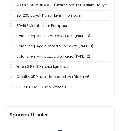
ZD30C-30W 30WATT Üstten Somunlu Kalem Havya
ZD-205 Büyük Plastik Lehim Pompası
ZD-192 Metal Lehim Pompası
Solar Enerji Mini Buzdolabı Paketi (PAKET 3)
Solar Enerji Aydınlatma & Tv Paketi (PAKET 1)
Solar Enerji Mini Buzdolabı Paketi (PAKET 2)
Ender 3 Pro 3D Yazıcı İçin Nozzle
Creality 3D Yazıcı Hotend Isıtma Bloğu V6
HTDZ HT-DZ II Gişe Mikrofonu
Sponsor Ürünler