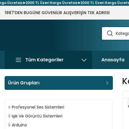
cretsiz
2000 TL Üzeri Kargo Ücretsiz
2000 TL Üzeri Kargo Ücretsiz
20
1987’DEN BUGÜNE GÜVENİLİR ALIŞVERİŞİN TEK ADRESİ
Tüm Kategoriler
Anasayfa
K
Ürün Grupları
Profesyonel Ses Sistemleri
Işık Ve Görüntü Sistemleri
Arduino