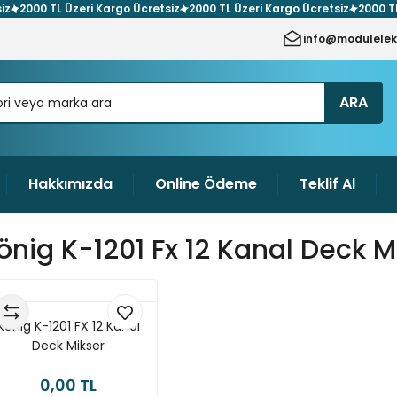
00 TL Üzeri Kargo Ücretsiz
2000 TL Üzeri Kargo Ücretsiz
2000 TL Üzer
info@modulelek
ARA
Hakkımızda
Online Ödeme
Teklif Al
önig K-1201 Fx 12 Kanal Deck M
König K-1201 FX 12 Kanal
Deck Mikser
0,00 TL