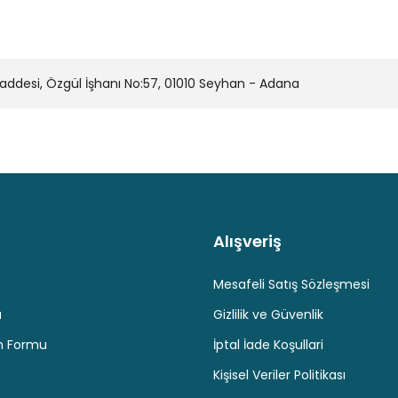
desi, Özgül İşhanı No:57, 01010 Seyhan - Adana
Alışveriş
Kaliteli Hizmet
Hediyeli Ürün Seçenekleri
Ücresiz K
Mesafeli Satış Sözleşmesi
u
Gizlilik ve Güvenlik
im Formu
İptal İade Koşullari
Kişisel Veriler Politikası