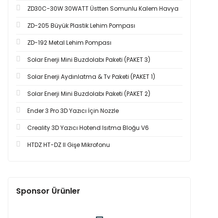
ZD30C-30W 30WATT Üstten Somunlu Kalem Havya
ZD-205 Büyük Plastik Lehim Pompası
ZD-192 Metal Lehim Pompası
Solar Enerji Mini Buzdolabı Paketi (PAKET 3)
Solar Enerji Aydınlatma & Tv Paketi (PAKET 1)
Solar Enerji Mini Buzdolabı Paketi (PAKET 2)
Ender 3 Pro 3D Yazıcı İçin Nozzle
Creality 3D Yazıcı Hotend Isıtma Bloğu V6
HTDZ HT-DZ II Gişe Mikrofonu
Sponsor Ürünler