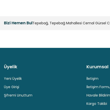
Bizi Hemen Bul
Tepebağ, Tepebağ Mahallesi Cemal Gürsel Cad
Üyelik
Kurumsal
Güvenli Paket Teslimatı
Güvenli Ödeme
Yeni Üyelik
İletişim
Üye Girişi
İletişim Form
Şifremi Unuttum
Havale Bildir
Kargo Takibi