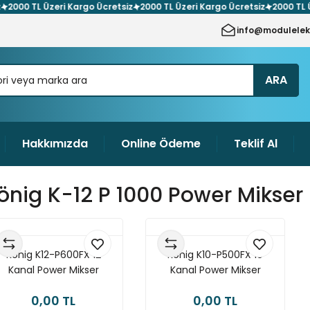
00 TL Üzeri Kargo Ücretsiz
2000 TL Üzeri Kargo Ücretsiz
2000 TL Üzer
info@modulelek
ARA
Hakkımızda
Online Ödeme
Teklif Al
önig K-12 P 1000 Power Mikser
König K12-P600FX 12
König K10-P500FX 10
Kanal Power Mikser
Kanal Power Mikser
0,00 TL
0,00 TL