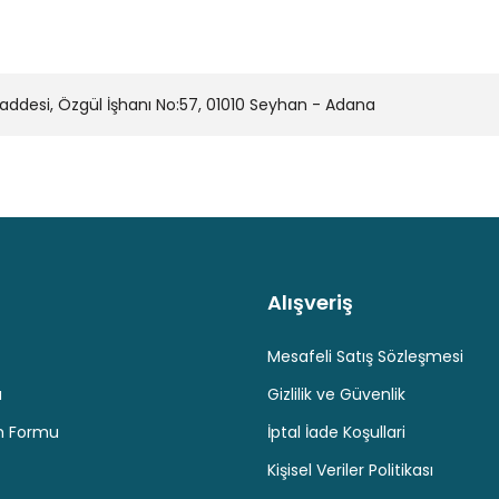
desi, Özgül İşhanı No:57, 01010 Seyhan - Adana
Alışveriş
Kaliteli Hizmet
Hediyeli Ürün Seçenekleri
Ücresiz K
Mesafeli Satış Sözleşmesi
u
Gizlilik ve Güvenlik
im Formu
İptal İade Koşullari
Kişisel Veriler Politikası