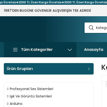
cretsiz
2000 TL Üzeri Kargo Ücretsiz
2000 TL Üzeri Kargo Ücretsiz
20
1987’DEN BUGÜNE GÜVENİLİR ALIŞVERİŞİN TEK ADRESİ
Tüm Kategoriler
Anasayfa
K
Ürün Grupları
Profesyonel Ses Sistemleri
Işık Ve Görüntü Sistemleri
Arduino