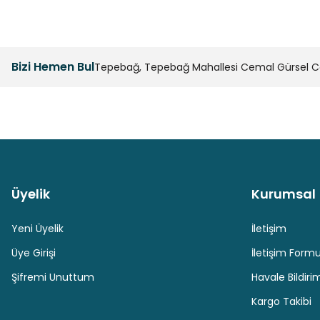
Bizi Hemen Bul
Tepebağ, Tepebağ Mahallesi Cemal Gürsel Cad
Üyelik
Kurumsal
Güvenli Paket Teslimatı
Güvenli Ödeme
Yeni Üyelik
İletişim
Üye Girişi
İletişim Form
Şifremi Unuttum
Havale Bildir
Kargo Takibi