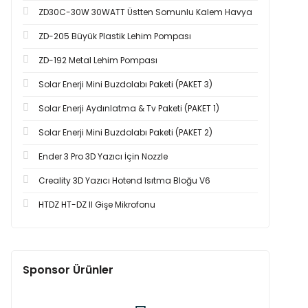
ZD30C-30W 30WATT Üstten Somunlu Kalem Havya
ZD-205 Büyük Plastik Lehim Pompası
ZD-192 Metal Lehim Pompası
Solar Enerji Mini Buzdolabı Paketi (PAKET 3)
Solar Enerji Aydınlatma & Tv Paketi (PAKET 1)
Solar Enerji Mini Buzdolabı Paketi (PAKET 2)
Ender 3 Pro 3D Yazıcı İçin Nozzle
Creality 3D Yazıcı Hotend Isıtma Bloğu V6
HTDZ HT-DZ II Gişe Mikrofonu
Sponsor Ürünler