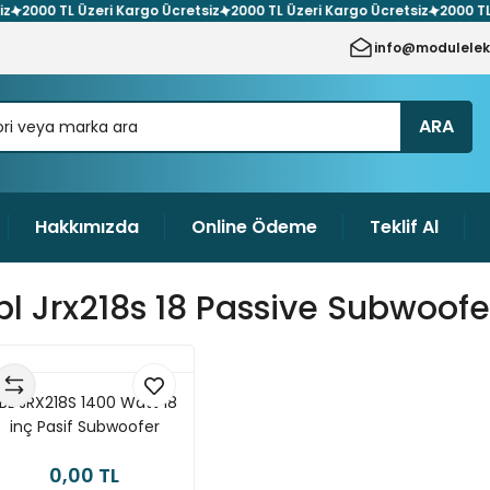
00 TL Üzeri Kargo Ücretsiz
2000 TL Üzeri Kargo Ücretsiz
2000 TL Üzer
info@modulelek
ARA
Hakkımızda
Online Ödeme
Teklif Al
bl Jrx218s 18 Passive Subwoofe
BL JRX218S 1400 Watt 18
inç Pasif Subwoofer
0,00 TL