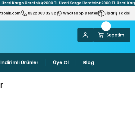
i Kargo Ücretsiz
2000 TL Üzeri Kargo Ücretsiz
2000 TL Üzeri Kargo Üc
tronik.com
0322 363 32 32
Whatsapp Destek
Sipariş Takibi
Sepetim
İndirimli Ürünler
Üye Ol
Blog
r