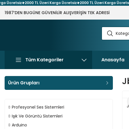
cretsiz
2000 TL Üzeri Kargo Ücretsiz
2000 TL Üzeri Kargo Ücretsiz
20
1987’DEN BUGÜNE GÜVENİLİR ALIŞVERİŞİN TEK ADRESİ
Tüm Kategoriler
Anasayfa
J
Ürün Grupları
J
Profesyonel Ses Sistemleri
Işık Ve Görüntü Sistemleri
Arduino