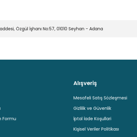
desi, Özgül İşhanı No:57, 01010 Seyhan - Adana
Alışveriş
Kaliteli Hizmet
Hediyeli Ürün Seçenekleri
Ücresiz K
Mesafeli Satış Sözleşmesi
u
Gizlilik ve Güvenlik
im Formu
İptal İade Koşullari
Kişisel Veriler Politikası