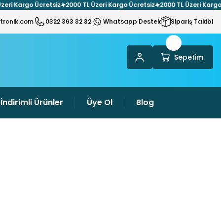
i Kargo Ücretsiz
2000 TL Üzeri Kargo Ücretsiz
2000 TL Üzeri Kargo Ücr
tronik.com
0322 363 32 32
Whatsapp Destek
Sipariş Takibi
Sepetim
İndirimli Ürünler
Üye Ol
Blog