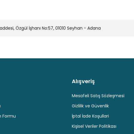
desi, Özgül İşhanı No:57, 01010 Seyhan - Adana
Alışveriş
Kaliteli Hizmet
Hediyeli Ürün Seçenekleri
Ücresiz K
Mesafeli Satış Sözleşmesi
u
Gizlilik ve Güvenlik
im Formu
İptal İade Koşullari
Kişisel Veriler Politikası