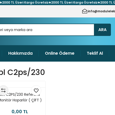
00 TL Üzeri Kargo Ücretsiz
2000 TL Üzeri Kargo Ücretsiz
2000 TL Üzer
info@modulelek
ARA
Hakkımızda
Online Ödeme
Teklif Al
bl C2ps/230
JBL C2PS/230 Referans
onitör Hoparlör ( ÇİFT )
0,00 TL