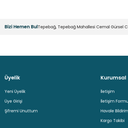
Bizi Hemen Bul
Tepebağ, Tepebağ Mahallesi Cemal Gürsel Cad
Üyelik
Kurumsal
Güvenli Paket Teslimatı
Güvenli Ödeme
Yeni Üyelik
İletişim
Üye Girişi
İletişim Form
Şifremi Unuttum
Havale Bildir
Kargo Takibi