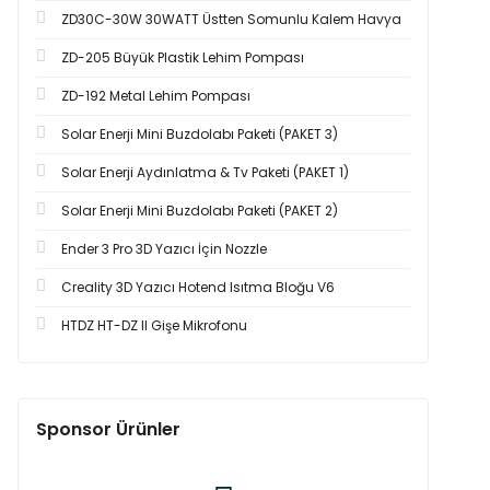
ZD30C-30W 30WATT Üstten Somunlu Kalem Havya
ZD-205 Büyük Plastik Lehim Pompası
ZD-192 Metal Lehim Pompası
Solar Enerji Mini Buzdolabı Paketi (PAKET 3)
Solar Enerji Aydınlatma & Tv Paketi (PAKET 1)
Solar Enerji Mini Buzdolabı Paketi (PAKET 2)
Ender 3 Pro 3D Yazıcı İçin Nozzle
Creality 3D Yazıcı Hotend Isıtma Bloğu V6
HTDZ HT-DZ II Gişe Mikrofonu
Sponsor Ürünler