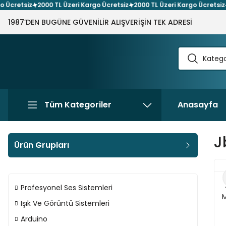
cretsiz
2000 TL Üzeri Kargo Ücretsiz
2000 TL Üzeri Kargo Ücretsiz
20
1987’DEN BUGÜNE GÜVENİLİR ALIŞVERİŞİN TEK ADRESİ
Tüm Kategoriler
Anasayfa
J
Ürün Grupları
Profesyonel Ses Sistemleri
M
Işık Ve Görüntü Sistemleri
Arduino