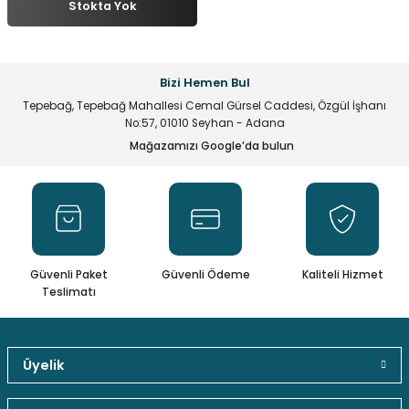
Stokta Yok
multane Sistemleri
uar & Ekipmanlar
 Çeşitleri
istemleri
itleri
eri
t Ekranlar
itleri
 Çeşitleri
Bizi Hemen Bul
Tepebağ, Tepebağ Mahallesi Cemal Gürsel Caddesi, Özgül İşhanı
arlör Stand Çeşitleri
irme ve Programlama Kartları
ri
 ve Kumanda Kabloları
No:57, 01010 Seyhan - Adana
Mağazamızı Google’da bulun
ları
leri
rı
cılar ( Standoff )
 Fan Çeşitleri
 ve Tüm Çevirici Çeşitleri
mir Setleri
l Saatleri & Merkezi Ezan Cihazları
tleri
leri
leri
Güvenli Paket
Güvenli Ödeme
Kaliteli Hizmet
mcileri
eri
Teslimatı
ları
Üyelik