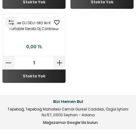
Stokta Yok
Stokta Yok
multane Sistemleri
uar & Ekipmanlar
 Çeşitleri
istemleri
itleri
eri
t Ekranlar
itleri
 Çeşitleri
Pioneer DJ DDJ-SR2 İki Kanal
Portable Serato Dj Controller
arlör Stand Çeşitleri
irme ve Programlama Kartları
ri
 ve Kumanda Kabloları
0,00 TL
ları
leri
rı
cılar ( Standoff )
 Fan Çeşitleri
 ve Tüm Çevirici Çeşitleri
mir Setleri
Stokta Yok
l Saatleri & Merkezi Ezan Cihazları
tleri
leri
leri
mcileri
eri
Bizi Hemen Bul
Tepebağ, Tepebağ Mahallesi Cemal Gürsel Caddesi, Özgül İşhanı
ları
No:57, 01010 Seyhan - Adana
Mağazamızı Google’da bulun