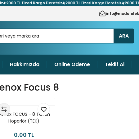
00 TL Üzeri Kargo Ücretsiz
2000 TL Üzeri Kargo Ücretsiz
2000 TL Üzer
info@modulelek
ARA
Hakkımızda
Online Ödeme
Teklif Al
enox Focus 8
Denox FOCUS - 8 Tavan
Hoparlör (TEK)
0,00 TL