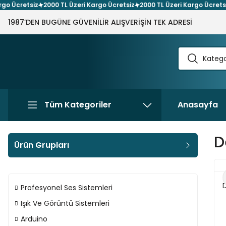
cretsiz
2000 TL Üzeri Kargo Ücretsiz
2000 TL Üzeri Kargo Ücretsiz
20
1987’DEN BUGÜNE GÜVENİLİR ALIŞVERİŞİN TEK ADRESİ
Tüm Kategoriler
Anasayfa
D
Ürün Grupları
Profesyonel Ses Sistemleri
Işık Ve Görüntü Sistemleri
Arduino