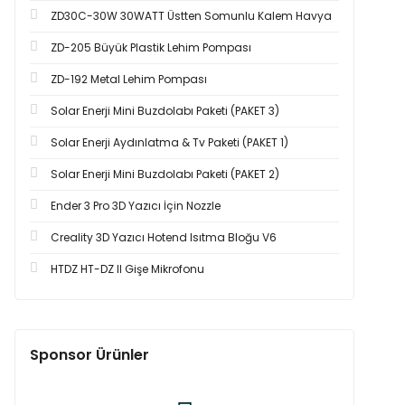
ZD30C-30W 30WATT Üstten Somunlu Kalem Havya
ZD-205 Büyük Plastik Lehim Pompası
ZD-192 Metal Lehim Pompası
Solar Enerji Mini Buzdolabı Paketi (PAKET 3)
Solar Enerji Aydınlatma & Tv Paketi (PAKET 1)
Solar Enerji Mini Buzdolabı Paketi (PAKET 2)
Ender 3 Pro 3D Yazıcı İçin Nozzle
Creality 3D Yazıcı Hotend Isıtma Bloğu V6
HTDZ HT-DZ II Gişe Mikrofonu
Sponsor Ürünler