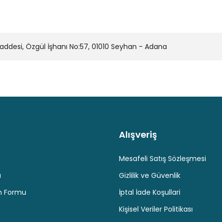
desi, Özgül İşhanı No:57, 01010 Seyhan - Adana
Alışveriş
Kaliteli Hizmet
Hediyeli Ürün Seçenekleri
Ücresiz K
Mesafeli Satış Sözleşmesi
u
Gizlilik ve Güvenlik
im Formu
İptal İade Koşullari
Kişisel Veriler Politikası