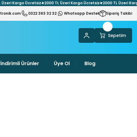
i Kargo Ücretsiz
2000 TL Üzeri Kargo Ücretsiz
2000 TL Üzeri Kargo Üc
tronik.com
0322 363 32 32
Whatsapp Destek
Sipariş Takibi
Sepetim
İndirimli Ürünler
Üye Ol
Blog