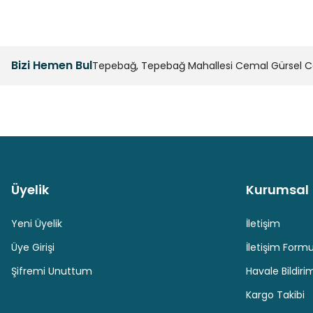
Bizi Hemen Bul
Tepebağ, Tepebağ Mahallesi Cemal Gürsel Cad
Üyelik
Kurumsal
Güvenli Paket Teslimatı
Güvenli Ödeme
Yeni Üyelik
İletişim
Üye Girişi
İletişim Form
Şifremi Unuttum
Havale Bildir
Kargo Takibi