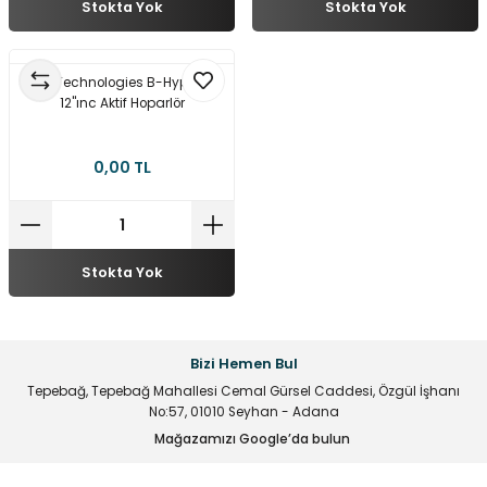
Stokta Yok
Stokta Yok
multane Sistemleri
uar & Ekipmanlar
 Çeşitleri
istemleri
itleri
eri
t Ekranlar
itleri
 Çeşitleri
dB Technologies B-Hype 12
12''ınc Aktif Hoparlör
arlör Stand Çeşitleri
irme ve Programlama Kartları
ri
 ve Kumanda Kabloları
0,00 TL
ları
leri
rı
cılar ( Standoff )
 Fan Çeşitleri
 ve Tüm Çevirici Çeşitleri
mir Setleri
Stokta Yok
l Saatleri & Merkezi Ezan Cihazları
tleri
leri
leri
mcileri
eri
Bizi Hemen Bul
Tepebağ, Tepebağ Mahallesi Cemal Gürsel Caddesi, Özgül İşhanı
ları
No:57, 01010 Seyhan - Adana
Mağazamızı Google’da bulun