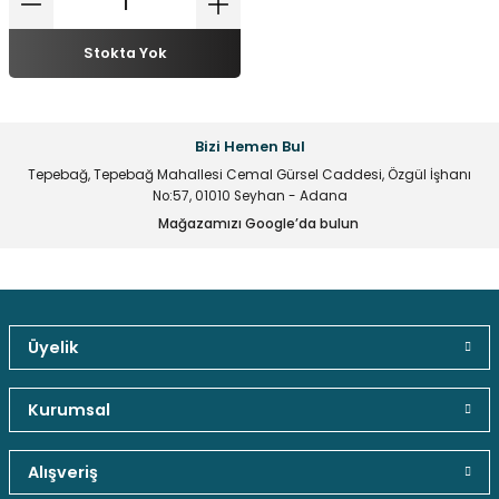
Stokta Yok
Bizi Hemen Bul
Tepebağ, Tepebağ Mahallesi Cemal Gürsel Caddesi, Özgül İşhanı
No:57, 01010 Seyhan - Adana
Mağazamızı Google’da bulun
Üyelik
Güvenli Paket Teslimatı
Güvenli Ödeme
Kaliteli Hizmet
Kurumsal
Alışveriş