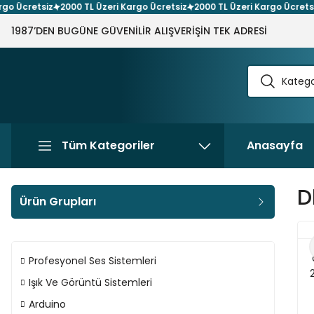
cretsiz
2000 TL Üzeri Kargo Ücretsiz
2000 TL Üzeri Kargo Ücretsiz
20
1987’DEN BUGÜNE GÜVENİLİR ALIŞVERİŞİN TEK ADRESİ
Tüm Kategoriler
Anasayfa
D
Ürün Grupları
Profesyonel Ses Sistemleri
Işık Ve Görüntü Sistemleri
Arduino