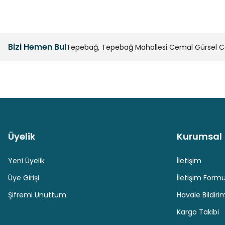
Bizi Hemen Bul
Tepebağ, Tepebağ Mahallesi Cemal Gürsel Cad
Üyelik
Kurumsal
Güvenli Paket Teslimatı
Güvenli Ödeme
Yeni Üyelik
İletişim
Üye Girişi
İletişim Form
Şifremi Unuttum
Havale Bildir
Kargo Takibi