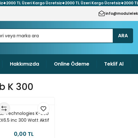
00 TL Üzeri Kargo Ücretsiz
2000 TL Üzeri Kargo Ücretsiz
2000 TL Üzer
info@modulelek
ARA
Hakkımızda
Online Ödeme
Teklif Al
b K 300
dB Technologies K-300
2X6.5 inc 300 Watt Aktif
Duvar Hoparlörü
0,00 TL