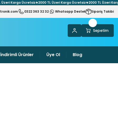
i Kargo Ücretsiz
2000 TL Üzeri Kargo Ücretsiz
2000 TL Üzeri Kargo Üc
tronik.com
0322 363 32 32
Whatsapp Destek
Sipariş Takibi
Sepetim
İndirimli Ürünler
Üye Ol
Blog