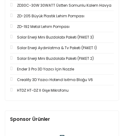
ZD30C-30W 30WATT Üstten Somunlu Kalem Havya
ZD-205 Büyük Plastik Lehim Pompası
ZD-192 Metal Lehim Pompası
Solar Enerji Mini Buzdolabı Paketi (PAKET 3)
Solar Enerji Aydınlatma & Tv Paketi (PAKET 1)
Solar Enerji Mini Buzdolabı Paketi (PAKET 2)
Ender 3 Pro 3D Yazıcı İçin Nozzle
Creality 3D Yazıcı Hotend Isıtma Bloğu V6
HTDZ HT-DZ II Gişe Mikrofonu
Sponsor Ürünler