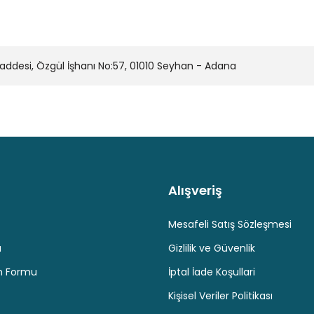
desi, Özgül İşhanı No:57, 01010 Seyhan - Adana
Alışveriş
Kaliteli Hizmet
Hediyeli Ürün Seçenekleri
Ücresiz K
Mesafeli Satış Sözleşmesi
u
Gizlilik ve Güvenlik
im Formu
İptal İade Koşullari
Kişisel Veriler Politikası