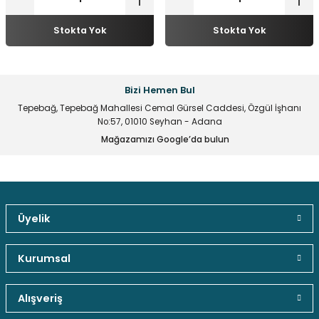
multane Sistemleri
uar & Ekipmanlar
 Çeşitleri
istemleri
itleri
Stokta Yok
Stokta Yok
eri
t Ekranlar
itleri
 Çeşitleri
arlör Stand Çeşitleri
irme ve Programlama Kartları
ri
 ve Kumanda Kabloları
Bizi Hemen Bul
Tepebağ, Tepebağ Mahallesi Cemal Gürsel Caddesi, Özgül İşhanı
ları
leri
rı
No:57, 01010 Seyhan - Adana
Mağazamızı Google’da bulun
cılar ( Standoff )
 Fan Çeşitleri
 ve Tüm Çevirici Çeşitleri
mir Setleri
l Saatleri & Merkezi Ezan Cihazları
tleri
leri
leri
Üyelik
mcileri
eri
Güvenli Paket Teslimatı
Güvenli Ödeme
Kaliteli Hizmet
Kurumsal
ları
Alışveriş
Hediyeli Ürün Seçenekleri
Ücresiz Kargo