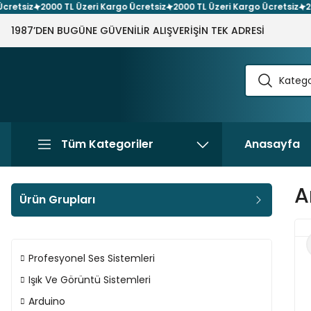
iz
2000 TL Üzeri Kargo Ücretsiz
2000 TL Üzeri Kargo Ücretsiz
2000 T
1987’DEN BUGÜNE GÜVENİLİR ALIŞVERİŞİN TEK ADRESİ
Tüm Kategoriler
Anasayfa
A
Ürün Grupları
Profesyonel Ses Sistemleri
Işık Ve Görüntü Sistemleri
Arduino