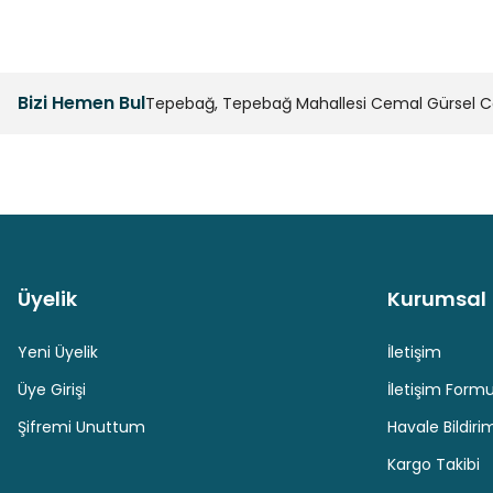
Bizi Hemen Bul
Tepebağ, Tepebağ Mahallesi Cemal Gürsel Cad
Üyelik
Kurumsal
Güvenli Paket Teslimatı
Güvenli Ödeme
Yeni Üyelik
İletişim
Üye Girişi
İletişim Form
Şifremi Unuttum
Havale Bildir
Kargo Takibi