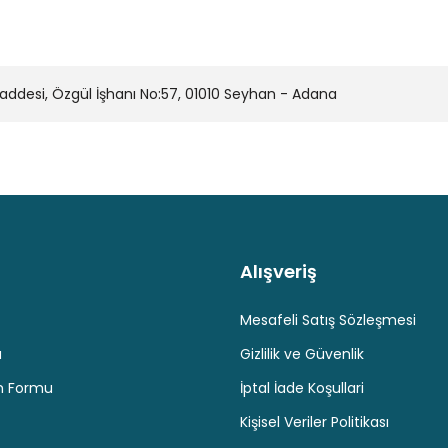
desi, Özgül İşhanı No:57, 01010 Seyhan - Adana
Alışveriş
Kaliteli Hizmet
Hediyeli Ürün Seçenekleri
Ücresiz K
Mesafeli Satış Sözleşmesi
u
Gizlilik ve Güvenlik
im Formu
İptal İade Koşullari
Kişisel Veriler Politikası