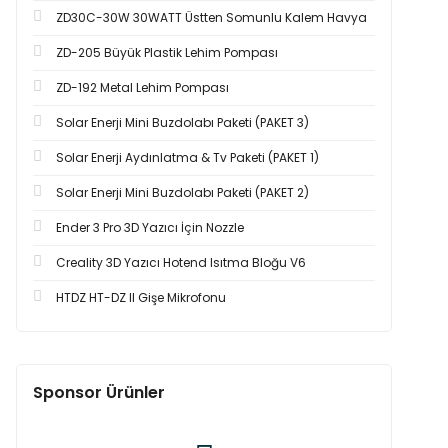
ZD30C-30W 30WATT Üstten Somunlu Kalem Havya
ZD-205 Büyük Plastik Lehim Pompası
ZD-192 Metal Lehim Pompası
Solar Enerji Mini Buzdolabı Paketi (PAKET 3)
Solar Enerji Aydınlatma & Tv Paketi (PAKET 1)
Solar Enerji Mini Buzdolabı Paketi (PAKET 2)
Ender 3 Pro 3D Yazıcı İçin Nozzle
Creality 3D Yazıcı Hotend Isıtma Bloğu V6
HTDZ HT-DZ II Gişe Mikrofonu
Sponsor Ürünler