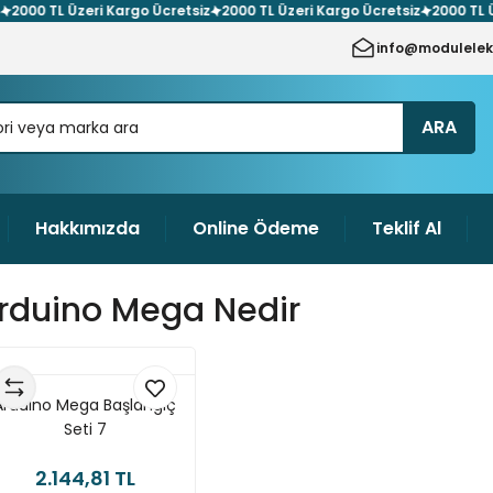
0 TL Üzeri Kargo Ücretsiz
2000 TL Üzeri Kargo Ücretsiz
2000 TL Üzeri 
info@modulelek
ARA
Hakkımızda
Online Ödeme
Teklif Al
rduino Mega Nedir
Arduino Mega Başlangıç
Seti 7
2.144,81 TL