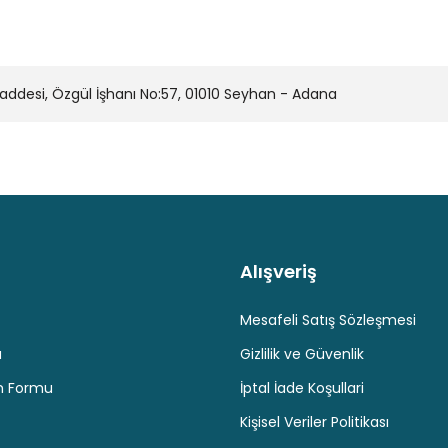
desi, Özgül İşhanı No:57, 01010 Seyhan - Adana
Alışveriş
Kaliteli Hizmet
Hediyeli Ürün Seçenekleri
Ücresiz K
Mesafeli Satış Sözleşmesi
u
Gizlilik ve Güvenlik
im Formu
İptal İade Koşullari
Kişisel Veriler Politikası