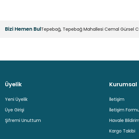
Bizi Hemen Bul
Tepebağ, Tepebağ Mahallesi Cemal Gürsel Cad
Üyelik
Kurumsal
Güvenli Paket Teslimatı
Güvenli Ödeme
Yeni Üyelik
İletişim
Üye Girişi
İletişim Form
Şifremi Unuttum
Havale Bildir
Kargo Takibi