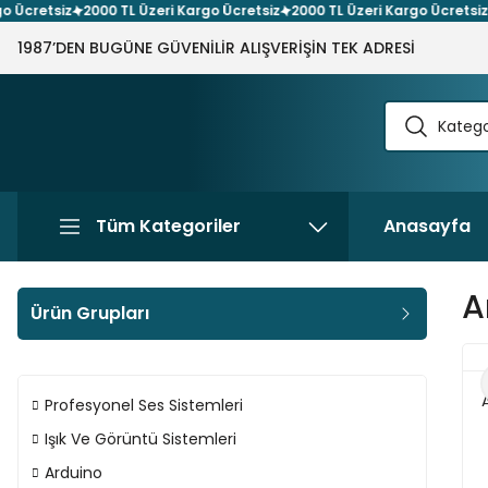
etsiz
2000 TL Üzeri Kargo Ücretsiz
2000 TL Üzeri Kargo Ücretsiz
200
1987’DEN BUGÜNE GÜVENİLİR ALIŞVERİŞİN TEK ADRESİ
Tüm Kategoriler
Anasayfa
A
Ürün Grupları
Profesyonel Ses Sistemleri
Işık Ve Görüntü Sistemleri
Arduino