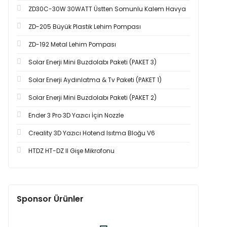
ZD30C-30W 30WATT Üstten Somunlu Kalem Havya
ZD-205 Büyük Plastik Lehim Pompası
ZD-192 Metal Lehim Pompası
Solar Enerji Mini Buzdolabı Paketi (PAKET 3)
Solar Enerji Aydınlatma & Tv Paketi (PAKET 1)
Solar Enerji Mini Buzdolabı Paketi (PAKET 2)
Ender 3 Pro 3D Yazıcı İçin Nozzle
Creality 3D Yazıcı Hotend Isıtma Bloğu V6
HTDZ HT-DZ II Gişe Mikrofonu
Sponsor Ürünler