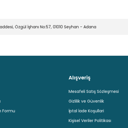
desi, Özgül İşhanı No:57, 01010 Seyhan - Adana
Alışveriş
Kaliteli Hizmet
Hediyeli Ürün Seçenekleri
Ücresiz K
Mesafeli Satış Sözleşmesi
u
Gizlilik ve Güvenlik
im Formu
İptal İade Koşullari
Kişisel Veriler Politikası