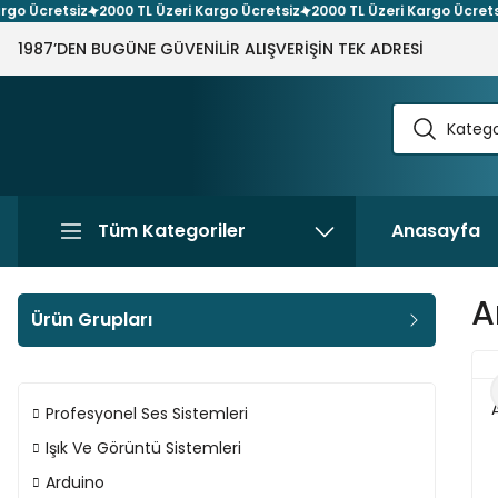
cretsiz
2000 TL Üzeri Kargo Ücretsiz
2000 TL Üzeri Kargo Ücretsiz
2
1987’DEN BUGÜNE GÜVENİLİR ALIŞVERİŞİN TEK ADRESİ
Tüm Kategoriler
Anasayfa
A
Ürün Grupları
Profesyonel Ses Sistemleri
Işık Ve Görüntü Sistemleri
Arduino