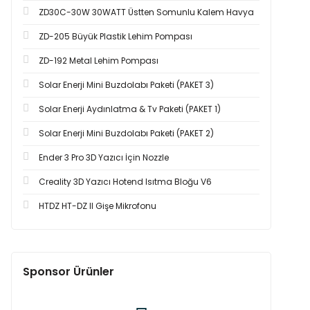
ZD30C-30W 30WATT Üstten Somunlu Kalem Havya
ZD-205 Büyük Plastik Lehim Pompası
ZD-192 Metal Lehim Pompası
Solar Enerji Mini Buzdolabı Paketi (PAKET 3)
Solar Enerji Aydınlatma & Tv Paketi (PAKET 1)
Solar Enerji Mini Buzdolabı Paketi (PAKET 2)
Ender 3 Pro 3D Yazıcı İçin Nozzle
Creality 3D Yazıcı Hotend Isıtma Bloğu V6
HTDZ HT-DZ II Gişe Mikrofonu
Sponsor Ürünler