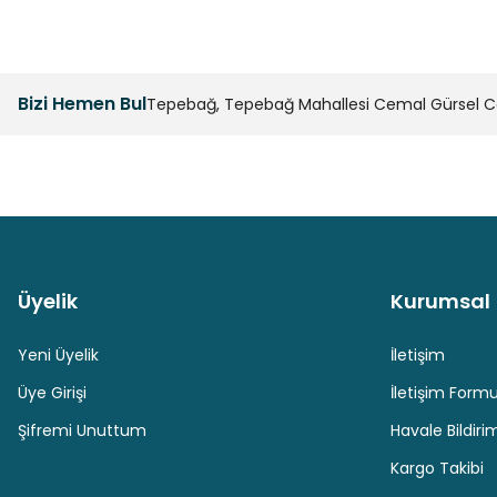
Bizi Hemen Bul
Tepebağ, Tepebağ Mahallesi Cemal Gürsel Cad
Üyelik
Kurumsal
Güvenli Paket Teslimatı
Güvenli Ödeme
Yeni Üyelik
İletişim
Üye Girişi
İletişim Form
Şifremi Unuttum
Havale Bildir
Kargo Takibi