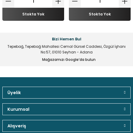
Stokta Yok
Stokta Yok
Bizi Hemen Bul
Tepebağ, Tepebağ Mahallesi Cemal Gürsel Caddesi, Özgül İşhanı
No:57, 01010 Seyhan - Adana
Mağazamızı Google’da bulun
Üyelik
Güvenli Paket Teslimatı
Güvenli Ödeme
Kaliteli Hizmet
Kurumsal
Alışveriş