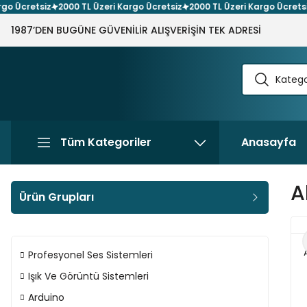
cretsiz
2000 TL Üzeri Kargo Ücretsiz
2000 TL Üzeri Kargo Ücretsiz
20
1987’DEN BUGÜNE GÜVENİLİR ALIŞVERİŞİN TEK ADRESİ
Tüm Kategoriler
Anasayfa
A
Ürün Grupları
Profesyonel Ses Sistemleri
Işık Ve Görüntü Sistemleri
Arduino