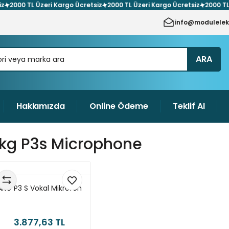
00 TL Üzeri Kargo Ücretsiz
2000 TL Üzeri Kargo Ücretsiz
2000 TL Üzer
info@modulelek
ARA
Hakkımızda
Online Ödeme
Teklif Al
kg P3s Microphone
AKG P3 S Vokal Mikrofon
3.877,63 TL