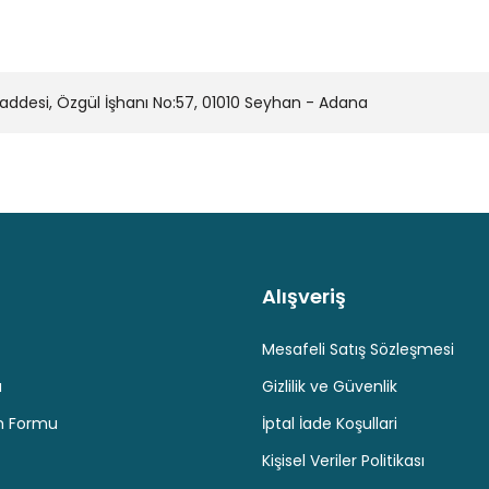
desi, Özgül İşhanı No:57, 01010 Seyhan - Adana
Alışveriş
Kaliteli Hizmet
Hediyeli Ürün Seçenekleri
Ücresiz K
Mesafeli Satış Sözleşmesi
u
Gizlilik ve Güvenlik
im Formu
İptal İade Koşullari
Kişisel Veriler Politikası