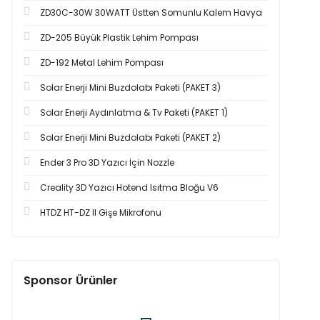
ZD30C-30W 30WATT Üstten Somunlu Kalem Havya
ZD-205 Büyük Plastik Lehim Pompası
ZD-192 Metal Lehim Pompası
Solar Enerji Mini Buzdolabı Paketi (PAKET 3)
Solar Enerji Aydınlatma & Tv Paketi (PAKET 1)
Solar Enerji Mini Buzdolabı Paketi (PAKET 2)
Ender 3 Pro 3D Yazıcı İçin Nozzle
Creality 3D Yazıcı Hotend Isıtma Bloğu V6
HTDZ HT-DZ II Gişe Mikrofonu
Sponsor Ürünler