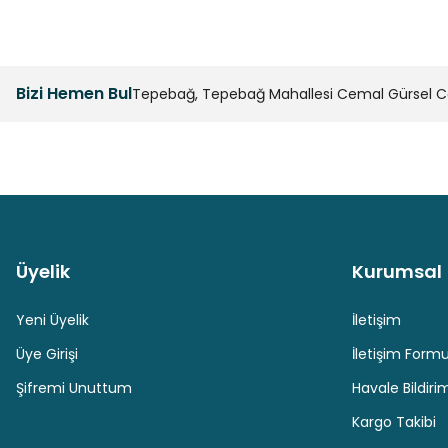
Bizi Hemen Bul
Tepebağ, Tepebağ Mahallesi Cemal Gürsel Cad
Üyelik
Kurumsal
Güvenli Paket Teslimatı
Güvenli Ödeme
Yeni Üyelik
İletişim
Üye Girişi
İletişim Form
Şifremi Unuttum
Havale Bildir
Kargo Takibi