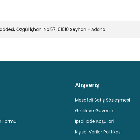
desi, Özgül İşhanı No:57, 01010 Seyhan - Adana
Alışveriş
Kaliteli Hizmet
Hediyeli Ürün Seçenekleri
Ücresiz K
Mesafeli Satış Sözleşmesi
u
Gizlilik ve Güvenlik
im Formu
İptal İade Koşullari
Kişisel Veriler Politikası