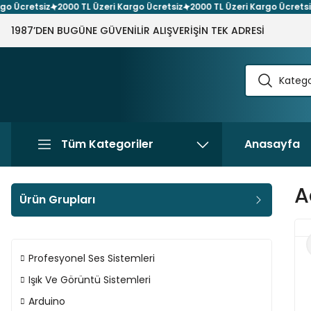
retsiz
2000 TL Üzeri Kargo Ücretsiz
2000 TL Üzeri Kargo Ücretsiz
20
1987’DEN BUGÜNE GÜVENİLİR ALIŞVERİŞİN TEK ADRESİ
Tüm Kategoriler
Anasayfa
A
Ürün Grupları
Profesyonel Ses Sistemleri
Işık Ve Görüntü Sistemleri
Arduino