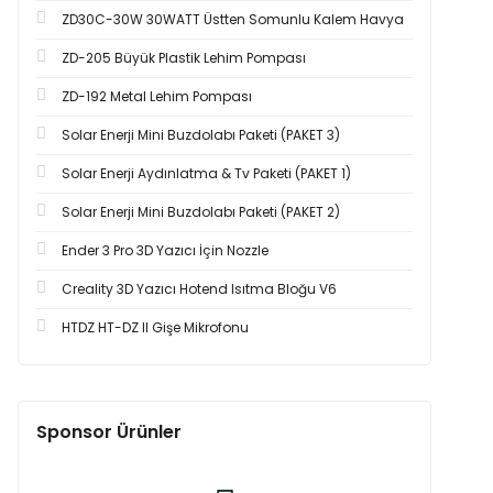
ZD30C-30W 30WATT Üstten Somunlu Kalem Havya
ZD-205 Büyük Plastik Lehim Pompası
ZD-192 Metal Lehim Pompası
Solar Enerji Mini Buzdolabı Paketi (PAKET 3)
Solar Enerji Aydınlatma & Tv Paketi (PAKET 1)
Solar Enerji Mini Buzdolabı Paketi (PAKET 2)
Ender 3 Pro 3D Yazıcı İçin Nozzle
Creality 3D Yazıcı Hotend Isıtma Bloğu V6
HTDZ HT-DZ II Gişe Mikrofonu
Sponsor Ürünler