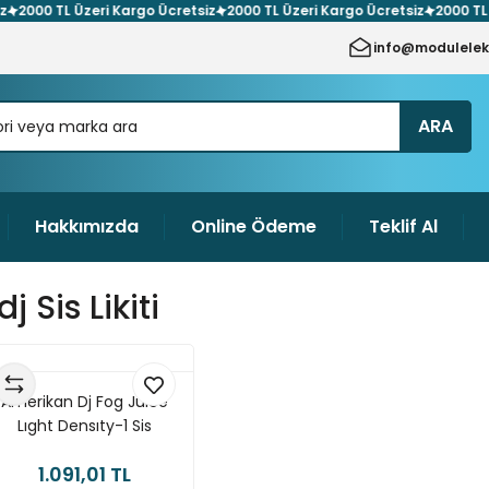
00 TL Üzeri Kargo Ücretsiz
2000 TL Üzeri Kargo Ücretsiz
2000 TL Üzeri
info@modulelek
ARA
Hakkımızda
Online Ödeme
Teklif Al
dj Sis Likiti
Amerikan Dj Fog Juice
Lıght Densıty-1 Sis
Makinası Likiti
1.091,01 TL