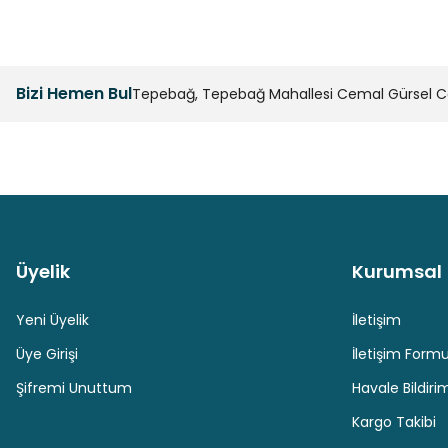
Bizi Hemen Bul
Tepebağ, Tepebağ Mahallesi Cemal Gürsel Cad
Üyelik
Kurumsal
Güvenli Paket Teslimatı
Güvenli Ödeme
Yeni Üyelik
İletişim
Üye Girişi
İletişim Form
Şifremi Unuttum
Havale Bildir
Kargo Takibi