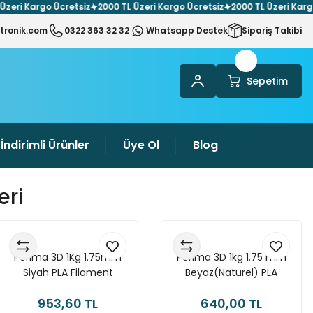
 Kargo Ücretsiz
2000 TL Üzeri Kargo Ücretsiz
2000 TL Üzeri Kargo Ücr
tronik.com
0322 363 32 32
Whatsapp Destek
Sipariş Takibi
Sepetim
İndirimli Ürünler
Üye Ol
Blog
eri
Porima 3D 1Kg 1.75mm
Porima 3D 1kg 1.75 mm
Siyah PLA Filament
Beyaz(Naturel) PLA
Filament
953,60 TL
640,00 TL