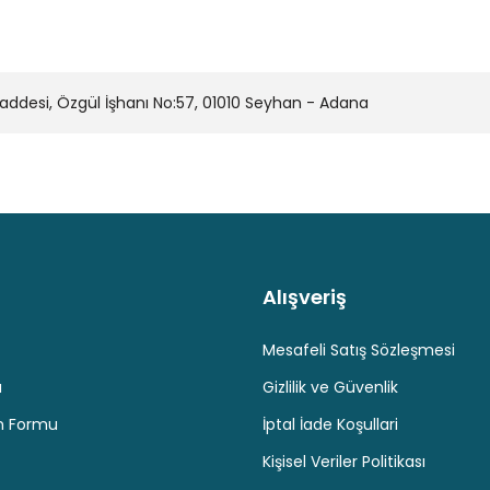
desi, Özgül İşhanı No:57, 01010 Seyhan - Adana
Alışveriş
Kaliteli Hizmet
Hediyeli Ürün Seçenekleri
Ücresiz K
Mesafeli Satış Sözleşmesi
u
Gizlilik ve Güvenlik
im Formu
İptal İade Koşullari
Kişisel Veriler Politikası