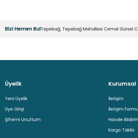
Bizi Hemen Bul
Tepebağ, Tepebağ Mahallesi Cemal Gürsel Cad
Üyelik
Kurumsal
Güvenli Paket Teslimatı
Güvenli Ödeme
Yeni Üyelik
İletişim
Üye Girişi
İletişim Form
Şifremi Unuttum
Havale Bildir
Kargo Takibi