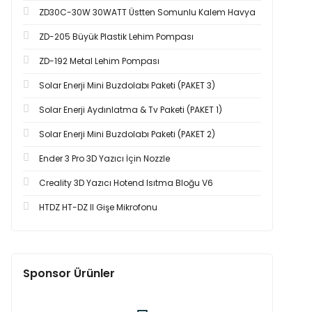
ZD30C-30W 30WATT Üstten Somunlu Kalem Havya
ZD-205 Büyük Plastik Lehim Pompası
ZD-192 Metal Lehim Pompası
Solar Enerji Mini Buzdolabı Paketi (PAKET 3)
Solar Enerji Aydınlatma & Tv Paketi (PAKET 1)
Solar Enerji Mini Buzdolabı Paketi (PAKET 2)
Ender 3 Pro 3D Yazıcı İçin Nozzle
Creality 3D Yazıcı Hotend Isıtma Bloğu V6
HTDZ HT-DZ II Gişe Mikrofonu
Sponsor Ürünler