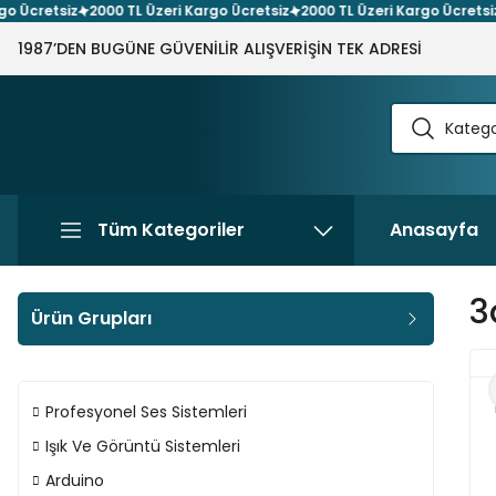
retsiz
2000 TL Üzeri Kargo Ücretsiz
2000 TL Üzeri Kargo Ücretsiz
200
1987’DEN BUGÜNE GÜVENİLİR ALIŞVERİŞİN TEK ADRESİ
Tüm Kategoriler
Anasayfa
3
Ürün Grupları
Profesyonel Ses Sistemleri
Işık Ve Görüntü Sistemleri
Arduino